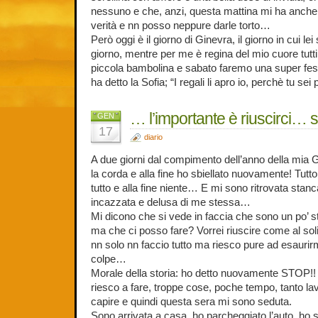
nessuno e che, anzi, questa mattina mi ha anche 
verità e nn posso neppure darle torto…
Però oggi è il giorno di Ginevra, il giorno in cui le
giorno, mentre per me è regina del mio cuore tutti
piccola bambolina e sabato faremo una super fest
ha detto la Sofia; “I regali li apro io, perchè tu sei p
… l’importante è riuscirc
GEN
17
diario
A due giorni dal compimento dell’anno della mia Gi
la corda e alla fine ho sbiellato nuovamente! Tutto di
tutto e alla fine niente… E mi sono ritrovata stanc
incazzata e delusa di me stessa…
Mi dicono che si vede in faccia che sono un po’ s
ma che ci posso fare? Vorrei riuscire come al soli
nn solo nn faccio tutto ma riesco pure ad esaurir
colpe…
Morale della storia: ho detto nuovamente STOP!! 
riesco a fare, troppe cose, poche tempo, tanto lav
capire e quindi questa sera mi sono seduta.
Sono arrivata a casa, ho parcheggiato l’auto, ho 