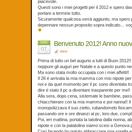
piacevole.
Questi sono i miei progetti per il 2012 e spero dav
portare a termine tutto.
Sicuramente qualcosa verrà aggiunto, ma spero p
depennare nessun proposito sopra indicato… vogl
Benvenuto 2012! Anno nu
GEN
07
diario
Prima di tutto un bel augurio a tutti di Buon 2012!! 
neppure gli auguri per Natale e a questo punto 
Ma sono stata molto occupata con i miei affetti!!
Il 26 è arrivata la mia mamma con mio nipote pe
noi e da quel momento per il pc sono diventata 
dire è stato il pc a diventare trasparente per me!!
Alla sera, dopo cena, sistemate le bambine, pass
chiacchierare con la mia mamma e poi nanna!! Il 
monopolizzava il suo zietto, rubandomelo fisica
passando ore e ore dinanzi al pc, loro due, compl
Poi, ieri mattina, portata la tatolina dalla nonna,
nipote e con la patatolina siamo scesi a Genova pe
Così facendo ho potuto abbracciare mia sorella e s