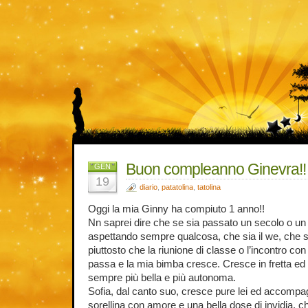
Buon compleanno Ginevra!!
GEN
19
diario
,
patatolina
,
tatolina
Oggi la mia Ginny ha compiuto 1 anno!!
Nn saprei dire che se sia passato un secolo o un 
aspettando sempre qualcosa, che sia il we, che sia 
piuttosto che la riunione di classe o l’incontro co
passa e la mia bimba cresce. Cresce in fretta ed 
sempre più bella e più autonoma.
Sofia, dal canto suo, cresce pure lei ed accompag
sorellina con amore e una bella dose di invidia, 