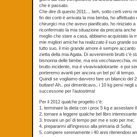
che è passato.
Che dire di questo 2011… beh, sotto certi versi nn
fin dei conti è arrivata la mia bimba, ho affettuato 
chirurgici ma che avevo pianificato, ho riniziato 
riconfermato la mia situazione da precaria anche
meglio che stare a casa, abbiamo acquistato la 
mie migliori amiche ha realizzato il suo grande so
tutto suo, il mio grande amore è sempre accanto
zietta della mia Agata. Di avvenimenti brutti c’è st
bisnonna delle bimbe, ma era vecchiavecchia, mia
brutto incidente, ma è vivavivadolorante e poi se
porteremo avanti per ancora un bel po’ di tempo.
Quindi se vogliamo davvero fare un bilancio del 20
buttare! Ah.. poi dimenticavo.. i 10 kg persi negli
successone per l’autostima!
Per il 2012 qualche progetto c’è:
1. terminare la dieta con i prox 5 kg e assestare i
2. tornare a leggere qualche bel libro interessante
3. trovare un po’ di tempo per me e solo per me;
4. prepararmi all’ingresso alla primaria di Sofia;
5. compiere serenamente i 40 anni ritenendosi an