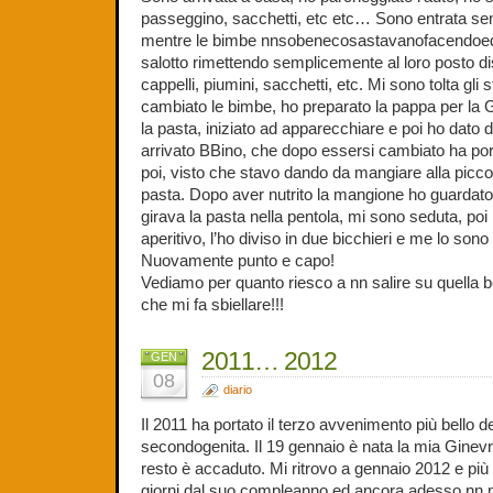
passeggino, sacchetti, etc etc… Sono entrata senza
mentre le bimbe nnsobenecosastavanofacendoedov
salotto rimettendo semplicemente al loro posto dis
cappelli, piumini, sacchetti, etc. Mi sono tolta gli s
cambiato le bimbe, ho preparato la pappa per la 
la pasta, iniziato ad apparecchiare e poi ho dato 
arrivato BBino, che dopo essersi cambiato ha por
poi, visto che stavo dando da mangiare alla piccola
pasta. Dopo aver nutrito la mangione ho guardat
girava la pasta nella pentola, mi sono seduta, poi
aperitivo, l’ho diviso in due bicchieri e me lo son
Nuovamente punto e capo!
Vediamo per quanto riesco a nn salire su quella b
che mi fa sbiellare!!!
2011… 2012
GEN
08
diario
Il 2011 ha portato il terzo avvenimento più bello de
secondogenita. Il 19 gennaio è nata la mia Ginevra 
resto è accaduto. Mi ritrovo a gennaio 2012 e pi
giorni dal suo compleanno ed ancora adesso nn 