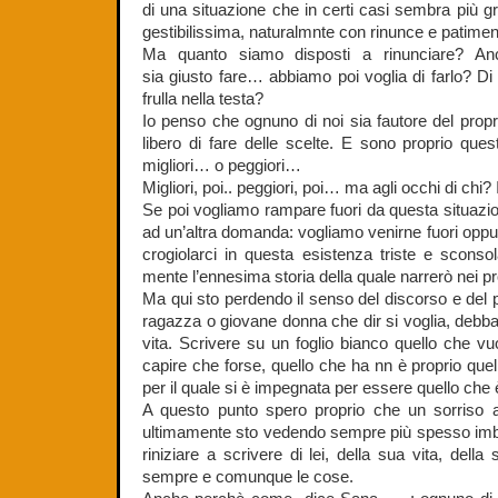
di una situazione che in certi casi sembra più g
gestibilissima, naturalmnte con rinunce e patiment
Ma quanto siamo disposti a rinunciare? A
sia giusto fare… abbiamo poi voglia di farlo? Di 
frulla nella testa?
Io penso che ognuno di noi sia fautore del propr
libero di fare delle scelte. E sono proprio que
migliori… o peggiori…
Migliori, poi.. peggiori, poi… ma agli occhi di chi? I
Se poi vogliamo rampare fuori da questa situaz
ad un’altra domanda: vogliamo venirne fuori opp
crogiolarci in questa esistenza triste e sconso
mente l’ennesima storia della quale narrerò nei pr
Ma qui sto perdendo il senso del discorso e del 
ragazza o giovane donna che dir si voglia, debb
vita. Scrivere su un foglio bianco quello che vu
capire che forse, quello che ha nn è proprio que
per il quale si è impegnata per essere quello che 
A questo punto spero proprio che un sorriso 
ultimamente sto vedendo sempre più spesso imbron
riniziare a scrivere di lei, della sua vita, del
sempre e comunque le cose.