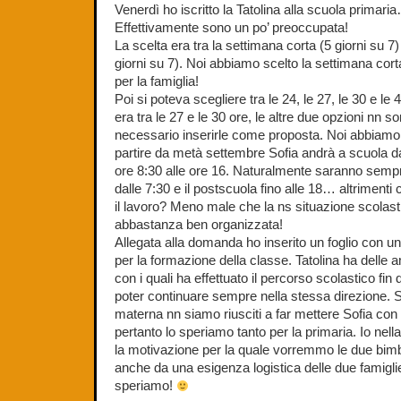
Venerdì ho iscritto la Tatolina alla scuola primari
Effettivamente sono un po’ preoccupata!
La scelta era tra la settimana corta (5 giorni su 7
giorni su 7). Noi abbiamo scelto la settimana cort
per la famiglia!
Poi si poteva scegliere tra le 24, le 27, le 30 e le 4
era tra le 27 e le 30 ore, le altre due opzioni nn s
necessario inserirle come proposta. Noi abbiamo s
partire da metà settembre Sofia andrà a scuola dal
ore 8:30 alle ore 16. Naturalmente saranno sempr
dalle 7:30 e il postscuola fino alle 18… altrimen
il lavoro? Meno male che la ns situazione scolast
abbastanza ben organizzata!
Allegata alla domanda ho inserito un foglio con u
per la formazione della classe. Tatolina ha delle 
con i quali ha effettuato il percorso scolastico fin
poter continuare sempre nella stessa direzione. S
materna nn siamo riusciti a far mettere Sofia con
pertanto lo speriamo tanto per la primaria. Io nella
la motivazione per la quale vorremmo le due bim
anche da una esigenza logistica delle due famigl
speriamo!