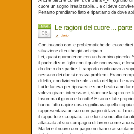
Anche perchè come dice Sana -_- : ognuno di no
cuore un sogno irrealizzabile… e ci deve conviver
Pertanto prendiamo fiato e ripartiamo da dove abb
Le ragioni del cuore… parte
MAR
06
diario
Continuando con le problematiche del cuore direi 
situazione di cui ho già anticipato.
Lei, quasi quarantenne con un bambino piccolo. S
il padre di suo figlio con il quale non aveva, e for
da dire o da spartire. Il rapporto continuava a so
nessuno dei due si creava problemi. Erano compa
di letto, condividendo solo la vita del figlio. Le v
Lui le faceva per riposarsi e stare beato a nn far n
voleva girare, interessarsi, staccare la spina restan
Insomma il giorno e la notte! E sono state proprio
hanno fatto capire cosa significava quella coppia
rappresentava un suo compagno di lavoro. I mesi 
il rapporto è scoppiato. Lei e lui si sono allontanati
attaccata al suo compagno di lavoro come ancora
Ma lei e il nuovo compagno nn hanno assolutament