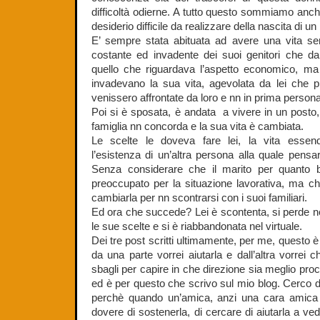
difficoltà odierne. A tutto questo sommiamo anche 
desiderio difficile da realizzare della nascita di u
E’ sempre stata abituata ad avere una vita sem
costante ed invadente dei suoi genitori che da
quello che riguardava l’aspetto economico, m
invadevano la sua vita, agevolata da lei che p
venissero affrontate da loro e nn in prima persona
Poi si è sposata, è andata a vivere in un posto
famiglia nn concorda e la sua vita è cambiata.
Le scelte le doveva fare lei, la vita esse
l’esistenza di un’altra persona alla quale pensa
Senza considerare che il marito per quanto
preoccupato per la situazione lavorativa, ma c
cambiarla per nn scontrarsi con i suoi familiari.
Ed ora che succede? Lei è scontenta, si perde nel
le sue scelte e si è riabbandonata nel virtuale.
Dei tre post scritti ultimamente, per me, questo 
da una parte vorrei aiutarla e dall’altra vorrei 
sbagli per capire in che direzione sia meglio pr
ed è per questo che scrivo sul mio blog. Cerco di
perchè quando un’amica, anzi una cara amica 
dovere di sostenerla, di cercare di aiutarla a ved