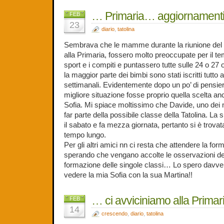
… Primaria… aggiornament
FEB
23
diario
,
tatolina
Sembrava che le mamme durante la riunione del P
alla Primaria, fossero molto preoccupate per il te
sport e i compiti e puntassero tutte sulle 24 o 27
la maggior parte dei bimbi sono stati iscritti tutto
settimanali. Evidentemente dopo un po’ di pensier
migliore situazione fosse proprio quella scelta a
Sofia. Mi spiace moltissimo che Davide, uno dei m
far parte della possibile classe della Tatolina. 
il sabato e fa mezza giornata, pertanto si è trovat
tempo lungo.
Per gli altri amici nn ci resta che attendere la for
sperando che vengano accolte le osservazioni dei 
formazione delle singole classi… Lo spero davvero
vedere la mia Sofia con la sua Martina!!
… ci avviciniamo alla Prima
FEB
14
crescendo
,
diario
,
tatolina