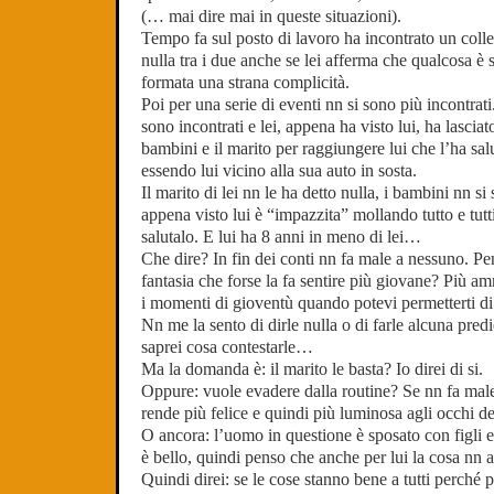
(… mai dire mai in queste situazioni).
Tempo fa sul posto di lavoro ha incontrato un coll
nulla tra i due anche se lei afferma che qualcosa è 
formata una strana complicità.
Poi per una serie di eventi nn si sono più incontrati
sono incontrati e lei, appena ha visto lui, ha lasciat
bambini e il marito per raggiungere lui che l’ha sal
essendo lui vicino alla sua auto in sosta.
Il marito di lei nn le ha detto nulla, i bambini nn si
appena visto lui è “impazzita” mollando tutto e tutt
salutalo. E lui ha 8 anni in meno di lei…
Che dire? In fin dei conti nn fa male a nessuno. Pe
fantasia che forse la fa sentire più giovane? Più am
i momenti di gioventù quando potevi permetterti di f
Nn me la sento di dirle nulla o di farle alcuna pr
saprei cosa contestarle…
Ma la domanda è: il marito le basta? Io direi di si.
Oppure: vuole evadere dalla routine? Se nn fa mal
rende più felice e quindi più luminosa agli occhi 
O ancora: l’uomo in questione è sposato con figli e
è bello, quindi penso che anche per lui la cosa nn a
Quindi direi: se le cose stanno bene a tutti perché 