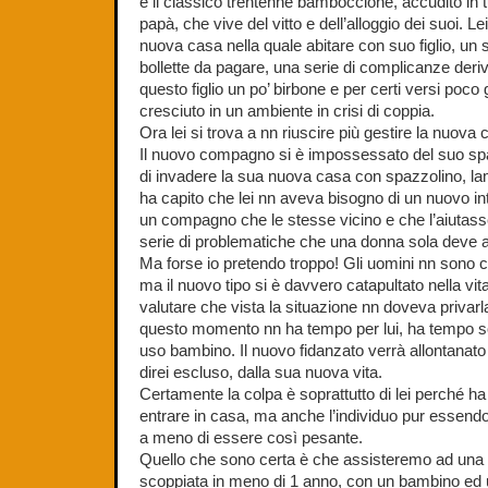
è il classico trentenne bamboccione, accudito in
papà, che vive del vitto e dell’alloggio dei suoi. L
nuova casa nella quale abitare con suo figlio, un sol
bollette da pagare, una serie di complicanze deriv
questo figlio un po’ birbone e per certi versi poco
cresciuto in un ambiente in crisi di coppia.
Ora lei si trova a nn riuscire più gestire la nuova 
Il nuovo compagno si è impossessato del suo spa
di invadere la sua nuova casa con spazzolino, la
ha capito che lei nn aveva bisogno di un nuovo int
un compagno che le stesse vicino e che l’aiutasse
serie di problematiche che una donna sola deve a
Ma forse io pretendo troppo! Gli uomini nn sono
ma il nuovo tipo si è davvero catapultato nella vi
valutare che vista la situazione nn doveva privarl
questo momento nn ha tempo per lui, ha tempo sol
uso bambino. Il nuovo fidanzato verrà allontanato
direi escluso, dalla sua nuova vita.
Certamente la colpa è soprattutto di lei perché ha
entrare in casa, ma anche l’individuo pur essend
a meno di essere così pesante.
Quello che sono certa è che assisteremo ad una
scoppiata in meno di 1 anno, con un bambino ed