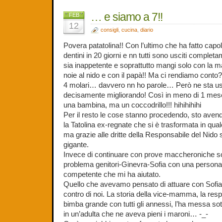
… e siamo a 7!!
FEB
12
consigli
,
cucina
,
diario
Povera patatolina!! Con l’ultimo che ha fatto capol
dentini in 20 giorni e nn tutti sono usciti complet
sia inappetente e soprattutto mangi solo con la
noie al nido e con il papà!! Ma ci rendiamo conto??
4 molari… davvero nn ho parole… Però ne sta us
decisamente migliorando! Così in meno di 1 mese
una bambina, ma un coccodrillo!!! hihihihihi
Per il resto le cose stanno procedendo, sto avend
la Tatolina ex-regnate che si è trasformata in qualc
ma grazie alle dritte della Responsabile del Nido
gigante.
Invece di continuare con prove maccheroniche so
problema genitori-Ginevra-Sofia con una person
competente che mi ha aiutato.
Quello che avevamo pensato di attuare con Sofia al
contro di noi. La storia della vice-mamma, la res
bimba grande con tutti gli annessi, l’ha messa so
in un’adulta che ne aveva pieni i maroni… -_-