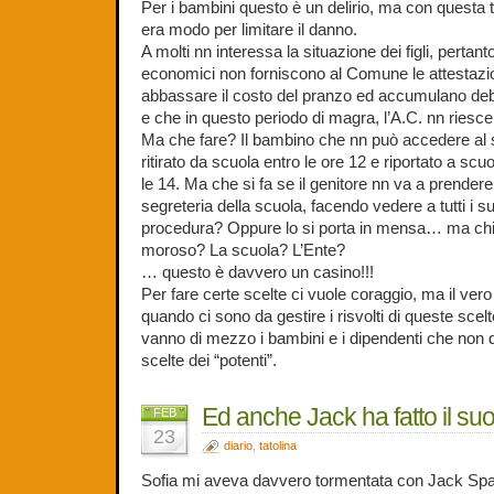
Per i bambini questo è un delirio, ma con questa ti
era modo per limitare il danno.
A molti nn interessa la situazione dei figli, pert
economici non forniscono al Comune le attestazion
abbassare il costo del pranzo ed accumulano deb
e che in questo periodo di magra, l’A.C. nn riesce
Ma che fare? Il bambino che nn può accedere al 
ritirato da scuola entro le ore 12 e riportato a scu
le 14. Ma che si fa se il genitore nn va a prendere il
segreteria della scuola, facendo vedere a tutti i s
procedura? Oppure lo si porta in mensa… ma chi p
moroso? La scuola? L’Ente?
… questo è davvero un casino!!!
Per fare certe scelte ci vuole coraggio, ma il vero
quando ci sono da gestire i risvolti di queste scel
vanno di mezzo i bambini e i dipendenti che non
scelte dei “potenti”.
Ed anche Jack ha fatto il s
FEB
23
diario
,
tatolina
Sofia mi aveva davvero tormentata con Jack Sparr