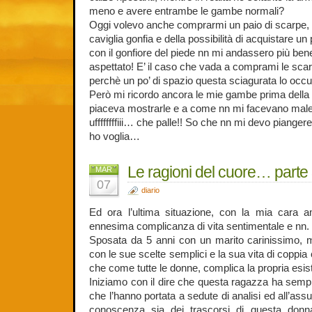
meno e avere entrambe le gambe normali?
Oggi volevo anche comprarmi un paio di scarpe, 
caviglia gonfia e della possibilità di acquistare un
con il gonfiore del piede nn mi andassero più ben
aspettato! E’ il caso che vada a comprami le sca
perchè un po’ di spazio questa sciagurata lo occ
Però mi ricordo ancora le mie gambe prima della
piaceva mostrarle e a come nn mi facevano ma
uffffffffiii… che palle!! So che nn mi devo piang
ho voglia…
Le ragioni del cuore… parte
MAR
07
diario
Ed ora l’ultima situazione, con la mia cara a
ennesima complicanza di vita sentimentale e nn.
Sposata da 5 anni con un marito carinissimo,
con le sue scelte semplici e la sua vita di coppi
che come tutte le donne, complica la propria esiste
Iniziamo con il dire che questa ragazza ha sempr
che l’hanno portata a sedute di analisi ed all’ass
conoscenza sia dei trascorsi di questa donna